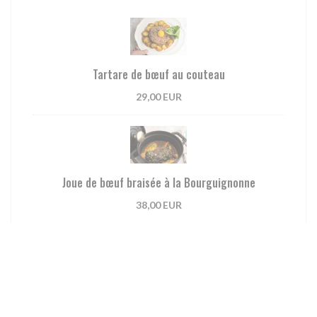
Tartare de bœuf au couteau
29,00 EUR
Joue de bœuf braisée à la Bourguignonne
38,00 EUR
Pêche du jour, petits légumes de saison et riz noir,
sauce vin blanc crémeuse