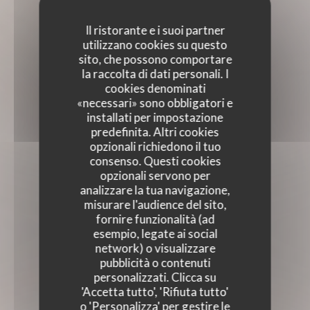
Il ristorante e i suoi partner
utilizzano cookies su questo
sito, che possono comportare
la raccolta di dati personali. I
cookies denominati
«necessari» sono obbligatori e
installati per impostazione
predefinita. Altri cookies
opzionali richiedono il tuo
consenso. Questi cookies
opzionali servono per
analizzare la tua navigazione,
misurare l'audience del sito,
fornire funzionalità (ad
esempio, legate ai social
network) o visualizzare
pubblicità o contenuti
personalizzati. Clicca su
'Accetta tutto', 'Rifiuta tutto'
o 'Personalizza' per gestire le