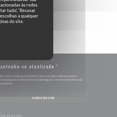
elacionadas às redes
tar tudo', 'Recusar
 escolhas a qualquer
nas do site.
antenha-se atualizado
*
bscrever a nossa newsletter para receber comunicações
rsonalizadas e ofertas de marketing por correio eletrónico da
ssa parte.
SUBSCREVER
((ABRE NUMA NOVA JANELA))
 POR
ZENCHEF