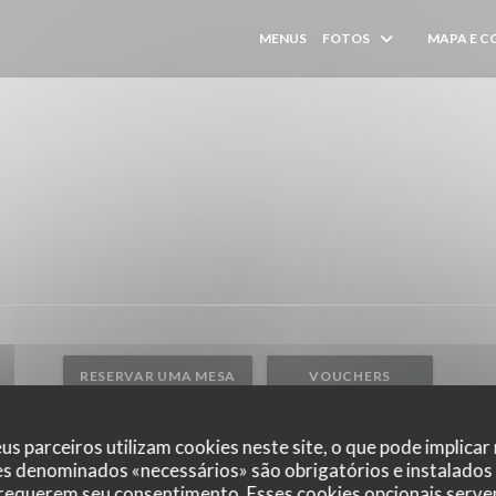
MENUS
FOTOS
MAPA E 
((ABRE NUMA
RESERVAR UMA MESA
VOUCHERS
us parceiros utilizam cookies neste site, o que pode implicar
es denominados «necessários» são obrigatórios e instalados
 requerem seu consentimento. Esses cookies opcionais servem