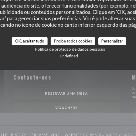
audiência do site, oferecer funcionalidades (por exemplo, r
 publicidade ou conteúdos personalizados. Clique em 'OK, acei
zar' para gerenciar suas preferências. Você pode alterar suas
cando no ícone de cookie no canto inferior esquerdo das pági
OK, aceitar tudo
Proíbe todos cookies
Personalizar
Política de proteção de dados pessoais
undefined
Contacte-nos
M
nova janela))
Su
pe
RESERVAR UMA MESA
no
VOUCHERS
ILLE - BISTROT, TERRASSE, VINS — WEBSITE DO RESTAURANTE CRIADO