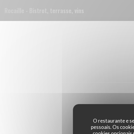
Painel de Gerenciamento de Cookies
Rocaille - Bistrot, terrasse, vins
O restaurante e se
pessoais. Os cooki
cookies opcionais