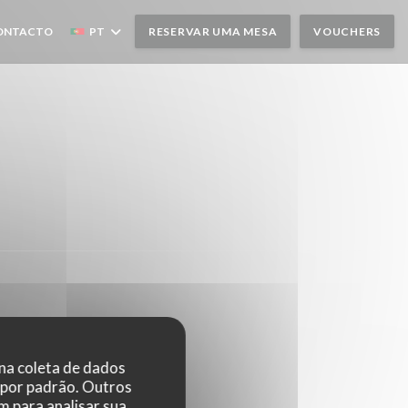
CONTACTO
PT
RESERVAR UMA MESA
VOUCHERS
 NOVA JANELA))
 na coleta de dados
 por padrão. Outros
 para analisar sua