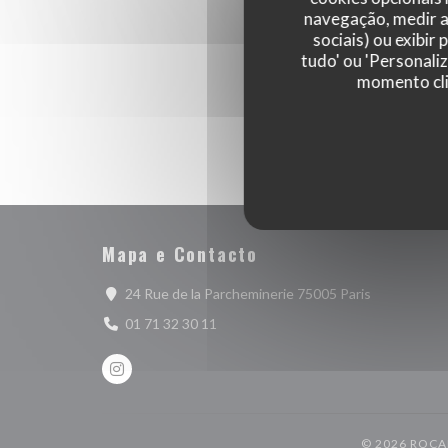
navegação, medir a 
sociais) ou exibir
tudo' ou 'Personali
momento cli
Mapa e Contacto
((abre numa 
24 Rue de la Parcheminerie 75005 Paris
01 71 32 30 11
Instagram ((abre numa nova janela))
© 2026 ROCA